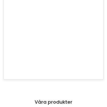
Higher level of validation (recommended for
organizations).
Boosts Google® rankings. Strong SHA-2 & 2048-bit
encryption. Displays trust indicator in address bar.
30-day money back guarantee. 24/7 expert support -
always there for you.
Beställ nu
Visa fler produkter
Våra produkter