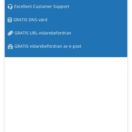
Excellent Customer Support
GRATIS DNS-värd
GRATIS URL-vidarebefordran
GRATIS vidarebefordran av e-post
#1 Web Hosting Provider
Check out our new range of great value web hosting
plans with dozens of new features.
24/7 Support
SAS SSD Enterprise Storage
Acronis Hourly Backups
MariaDB databases
Fortinet Hardware Firewalls