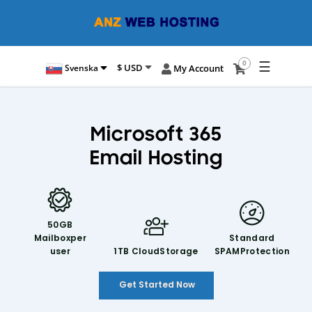
☰
0
$ USD
Svenska
My Account
Microsoft 365
Email Hosting
50GB
Mailbox
per
Standard
user
1TB Cloud
Storage
SPAM
Protection
Get Started Now