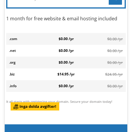
1 month for free website & email hosting included
.com
$0.00 /yr
$0.00 /yr
.net
$0.00 /yr
$0.00 /yr
.org
$0.00 /yr
$0.00 /yr
.biz
$14.95 /yr
$24.95 /yr
.info
$0.00 /yr
$0.00 /yr
It all starts with registering your domain. Secure your domain today!
Inga dolda avgifter!