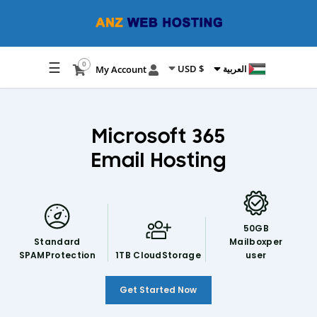
☰
0
$ USD
My Account
العربية
Microsoft 365
Email Hosting
50GB
Standard
Mailbox
per
SPAM
Protection
1TB Cloud
Storage
user
Get Started Now
50GB Mailbox