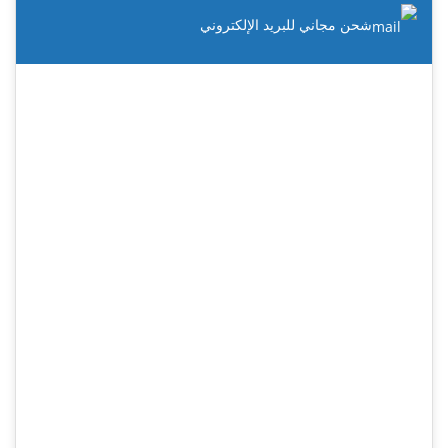
شحن مجاني للبريد الإلكتروني
#1 Web Hosting Provider
Check out our new range of great value web hosting
plans with dozens of new features.
24/7 Support
SAS SSD Enterprise Storage
Acronis Hourly Backups
MariaDB databases
Fortinet Hardware Firewalls