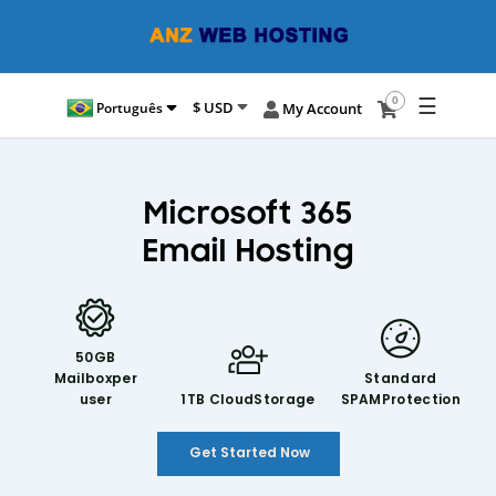
☰
0
$ USD
Português
My Account
Microsoft 365
Email Hosting
50GB
Mailbox
per
Standard
user
1TB Cloud
Storage
SPAM
Protection
Get Started Now
50GB Mailbox