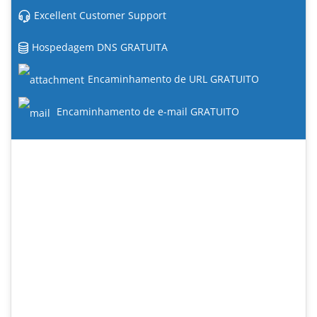
Excellent Customer Support
Hospedagem DNS GRATUITA
Encaminhamento de URL GRATUITO
Encaminhamento de e-mail GRATUITO
#1 Web Hosting Provider
Check out our new range of great value web hosting
plans with dozens of new features.
24/7 Support
SAS SSD Enterprise Storage
Acronis Hourly Backups
MariaDB databases
Fortinet Hardware Firewalls