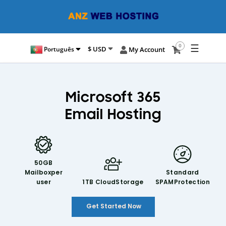
☰
0
$ USD
Português
My Account
Microsoft 365
Email Hosting
50GB
Mailbox
per
Standard
user
1TB Cloud
Storage
SPAM
Protection
Get Started Now