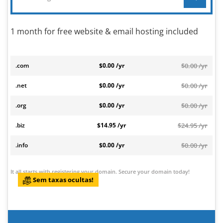
1 month for free website & email hosting included
.com
$0.00 /yr
$0.00 /yr
.net
$0.00 /yr
$0.00 /yr
.org
$0.00 /yr
$0.00 /yr
.biz
$14.95 /yr
$24.95 /yr
.info
$0.00 /yr
$0.00 /yr
It all starts with registering your domain. Secure your domain today!
Sem taxas ocultas!