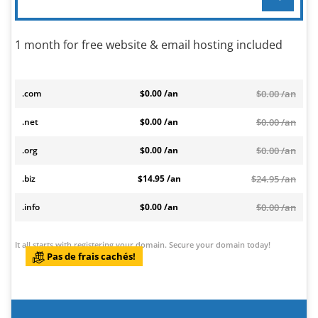
1 month for free website & email hosting included
.com
$0.00 /an
$0.00 /an
.net
$0.00 /an
$0.00 /an
.org
$0.00 /an
$0.00 /an
.biz
$14.95 /an
$24.95 /an
.info
$0.00 /an
$0.00 /an
It all starts with registering your domain. Secure your domain today!
Pas de frais cachés!