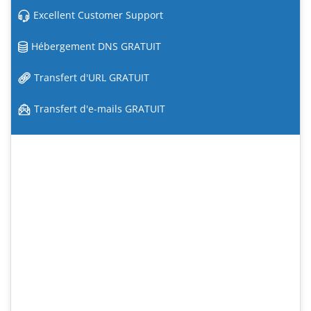
Excellent Customer Support
Hébergement DNS GRATUIT
Transfert d'URL GRATUIT
Transfert d'e-mails GRATUIT
#1 Web Hosting Provider
Check out our new range of great value web hosting
plans with dozens of new features.
24/7 Support
SAS SSD Enterprise Storage
Acronis Hourly Backups
MariaDB databases
Fortinet Hardware Firewalls