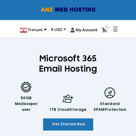
☰
0
$ USD
Français
My Account
Microsoft 365
Email Hosting
50GB
Mailbox
per
Standard
user
1TB Cloud
Storage
SPAM
Protection
Get Started Now